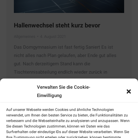
Hallenwechsel steht kurz bevor
Allgemeines
4. August 2021
Das Domgymnasium ist fast fertig Saniert Es ist
nicht alles nach Plan gelaufen, aber Ende gut alles
gut. Nach derzeitigem Stand kann die
Tischtennisabteilung endlich wieder zurück in
heimische Gefilde. Die Halle der Rabanus-Maurus-
Verwalten Sie die Cookie-
Schule (Domgymnasium) wird mit Beginn des neuen
Einwilligung
Schuljahres wieder voll einsatzfähig sein. Derzeit wird
der Umzug geplant. Voraussichtlich wird das erste
Auf unserer Webseite werden Cookies und ähnliche Technologien
Training…
verwendet, um Ihnen den besten Service zu bieten, die Funktionalitäten zu
verbessern und die Webseiteinhalte zu analysieren und anzupassen. Wenn
Details
Sie diesen Technologien zustimmen, können wir Daten wie das
Surfverhalten oder eindeutige IDs auf dieser Website verarbeiten. Wenn Sie
Ihre Zustimmung nicht erteilen oder zurückziehen, können bestimmte