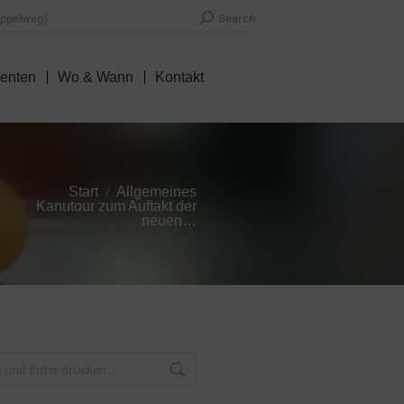
Search:
appelweg)
Search
denten
Wo & Wann
Kontakt
denten
Wo & Wann
Kontakt
Start
Allgemeines
efinden sich hier:
Kanutour zum Auftakt der
neuen…