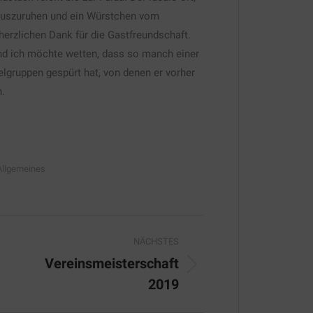
auszuruhen und ein Würstchen vom
herzlichen Dank für die Gastfreundschaft.
nd ich möchte wetten, dass so manch einer
gruppen gespürt hat, von denen er vorher
n.
Allgemeines
ion
NÄCHSTES
Vereinsmeisterschaft
Nächster
2019
Beitrag: