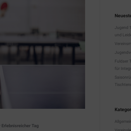
Neueste
Jugend 1
und Leid
Vereinsm
Jugendve
Fuldaer 
für Integ
Saisonrü
Tischten
Kategor
Allgemei
Erlebnisreicher Tag
Vereinsl