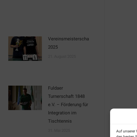
Vereinsmeisterschaften
2025
21. August 2025
chaften
Fuldaer
Turnerschaft 1848
e.V. – Förderung für
Integration im
Tischtennis
31. Mai 2025
Auf unserer
den besten S