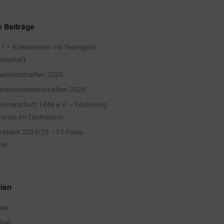
 Beiträge
1 – Kreismeister mit Teamgeist
enschaft
eisterschaften 2025
reinsmeisterschaften 2025
Turnerschaft 1848 e.V. – Förderung
ration im Tischtennis
ckblick 2024/25 – FT Fulda
nis
ien
nes
eben