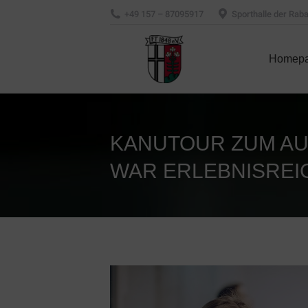
+49 157 – 87095917
Sporthalle der Ra
Homep
Homep
KANUTOUR ZUM AU
WAR ERLEBNISREI